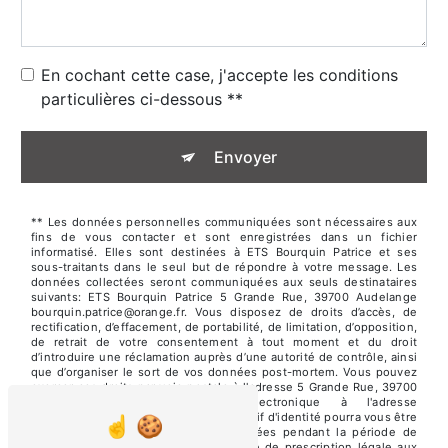
En cochant cette case, j'accepte les conditions
particulières ci-dessous **
Envoyer
** Les données personnelles communiquées sont nécessaires aux
fins de vous contacter et sont enregistrées dans un fichier
informatisé. Elles sont destinées à ETS Bourquin Patrice et ses
sous-traitants dans le seul but de répondre à votre message. Les
données collectées seront communiquées aux seuls destinataires
suivants: ETS Bourquin Patrice 5 Grande Rue, 39700 Audelange
bourquin.patrice@orange.fr. Vous disposez de droits d’accès, de
rectification, d’effacement, de portabilité, de limitation, d’opposition,
de retrait de votre consentement à tout moment et du droit
d’introduire une réclamation auprès d’une autorité de contrôle, ainsi
que d’organiser le sort de vos données post-mortem. Vous pouvez
exercer ces droits par voie postale à l'adresse 5 Grande Rue, 39700
Audelange ou par courrier électronique à l'adresse
bourquin.patrice@orange.fr. Un justificatif d'identité pourra vous être
demandé. Nous conservons vos données pendant la période de
prise de contact puis pendant la durée de prescription légale aux