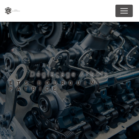
Panneau de gestion des cookies
Déglaçage Arbois
ETS BOURQUIN
PATRICE