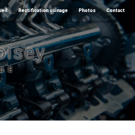
ueil
Rectification usinage
Photos
Contact
oisey
ICE