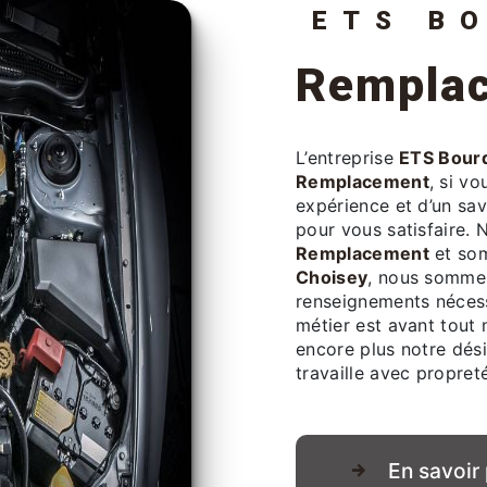
ETS B
Rempla
L’entreprise
ETS Bourq
Remplacement
, si v
expérience et d’un sav
pour vous satisfaire.
Remplacement
et som
Choisey
, nous sommes
renseignements nécess
métier est avant tout 
encore plus notre dési
travaille avec propreté
En savoir 