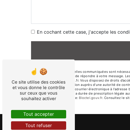
En cochant cette case, j'accepte les condi
** Les données personnelles communiquées sont nécessaires
traitants dans le seul but de répondre à votre message. 
bourquin.patrice@orange.fr. Vous disposez de droits d’accès,
Ce site utilise des cookies
d’introduire une réclamation auprès d’une autorité de cont
et vous donne le contrôle
39700 Audelange ou par courrier électronique à l'adresse 
sur ceux que vous
de contact puis pendant la durée de prescription légale aux
souhaitez activer
disponible à cette adresse:
Bloctel.gouv.fr
. Consultez le sit
Tout accepter
Tout refuser