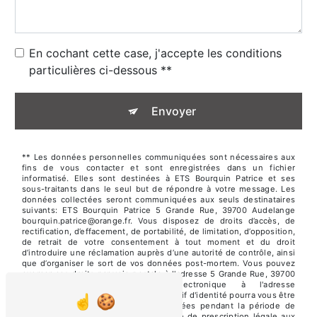
En cochant cette case, j'accepte les conditions
particulières ci-dessous **
Envoyer
** Les données personnelles communiquées sont nécessaires aux
fins de vous contacter et sont enregistrées dans un fichier
informatisé. Elles sont destinées à ETS Bourquin Patrice et ses
sous-traitants dans le seul but de répondre à votre message. Les
données collectées seront communiquées aux seuls destinataires
suivants: ETS Bourquin Patrice 5 Grande Rue, 39700 Audelange
bourquin.patrice@orange.fr. Vous disposez de droits d’accès, de
rectification, d’effacement, de portabilité, de limitation, d’opposition,
de retrait de votre consentement à tout moment et du droit
d’introduire une réclamation auprès d’une autorité de contrôle, ainsi
que d’organiser le sort de vos données post-mortem. Vous pouvez
exercer ces droits par voie postale à l'adresse 5 Grande Rue, 39700
Audelange ou par courrier électronique à l'adresse
bourquin.patrice@orange.fr. Un justificatif d'identité pourra vous être
demandé. Nous conservons vos données pendant la période de
prise de contact puis pendant la durée de prescription légale aux