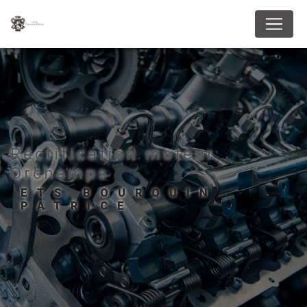
Panneau de gestion des cookies
Réctification moteur
Orchamps
ETS BOURQUIN
PATRICE