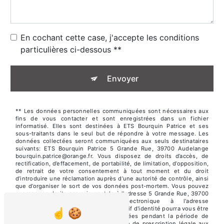
En cochant cette case, j'accepte les conditions
particulières ci-dessous **
Envoyer
** Les données personnelles communiquées sont nécessaires aux
fins de vous contacter et sont enregistrées dans un fichier
informatisé. Elles sont destinées à ETS Bourquin Patrice et ses
sous-traitants dans le seul but de répondre à votre message. Les
données collectées seront communiquées aux seuls destinataires
suivants: ETS Bourquin Patrice 5 Grande Rue, 39700 Audelange
bourquin.patrice@orange.fr. Vous disposez de droits d’accès, de
rectification, d’effacement, de portabilité, de limitation, d’opposition,
de retrait de votre consentement à tout moment et du droit
d’introduire une réclamation auprès d’une autorité de contrôle, ainsi
que d’organiser le sort de vos données post-mortem. Vous pouvez
exercer ces droits par voie postale à l'adresse 5 Grande Rue, 39700
Audelange ou par courrier électronique à l'adresse
bourquin.patrice@orange.fr. Un justificatif d'identité pourra vous être
demandé. Nous conservons vos données pendant la période de
prise de contact puis pendant la durée de prescription légale aux