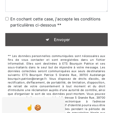
En cochant cette case, j'accepte les conditions
particulières ci-dessous **
Envoyer
** Les données personnelles communiquées sont nécessaires aux
fins de vous contacter et sont enregistrées dans un fichier
informatisé. Elles sont destinées à ETS Bourquin Patrice et ses
sous-traitants dans le seul but de répondre à votre message. Les
données collectées seront communiquées aux seuls destinataires
suivants: ETS Bourquin Patrice 5 Grande Rue, 39700 Audelange
bourquin.patrice@orange.fr. Vous disposez de droits d’accès, de
rectification, d’effacement, de portabilité, de limitation, d’opposition,
de retrait de votre consentement à tout moment et du droit
d’introduire une réclamation auprès d’une autorité de contrôle, ainsi
que d’organiser le sort de vos données post-mortem. Vous pouvez
exercer ces droits par voie postale à l'adresse 5 Grande Rue, 39700
Audelange ou par courrier électronique à l'adresse
bourquin.patrice@orange.fr. Un justificatif d'identité pourra vous être
demandé. Nous conservons vos données pendant la période de
prise de contact puis pendant la durée de prescription légale aux