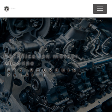
Panneau de gestion des cookies
Réctification moteur
Auxonne
ETS BOURQUIN
PATRICE