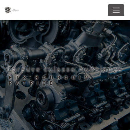
Panneau de gestion des cookies
épreuve culasse Audelange
ETS BOURQUIN
PATRICE