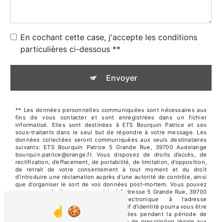
En cochant cette case, j'accepte les conditions
particulières ci-dessous **
Envoyer
** Les données personnelles communiquées sont nécessaires aux
fins de vous contacter et sont enregistrées dans un fichier
informatisé. Elles sont destinées à ETS Bourquin Patrice et ses
sous-traitants dans le seul but de répondre à votre message. Les
données collectées seront communiquées aux seuls destinataires
suivants: ETS Bourquin Patrice 5 Grande Rue, 39700 Audelange
bourquin.patrice@orange.fr. Vous disposez de droits d’accès, de
rectification, d’effacement, de portabilité, de limitation, d’opposition,
de retrait de votre consentement à tout moment et du droit
d’introduire une réclamation auprès d’une autorité de contrôle, ainsi
que d’organiser le sort de vos données post-mortem. Vous pouvez
exercer ces droits par voie postale à l'adresse 5 Grande Rue, 39700
Audelange ou par courrier électronique à l'adresse
bourquin.patrice@orange.fr. Un justificatif d'identité pourra vous être
demandé. Nous conservons vos données pendant la période de
prise de contact puis pendant la durée de prescription légale aux